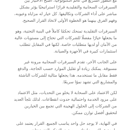
مع التطور السريع في عالم التكنولوجيا، أصبح الاختيار بين
السيرفرات السحابية والتقليدية قرارًا استراتيجيًا يؤثر بشكل
مباشر على أداء الشركات وتكاليفها. كل خيار له مزاياه وعيوبه،
وفهم الفرق بينهما هو الخطوة الأولى لاتخاذ القرار الصحيح.
السيرفرات التقليدية تمنحك تحكمًا كاملاً في البنية التحتية، وهو
ما يجعلها خيارًا مفضلًا للشركات التي تحتاج إلى مستويات عالية
من الأمان أو لديها متطلبات خاصة. لكنها في المقابل تتطلب
استثمارات كبيرة في الأجهزة والصيانة.
على الجانب الآخر، تقدم السيرفرات السحابية مرونة غير
مسبوقة. يمكنك زيادة أو تقليل الموارد حسب الحاجة، والدفع
فقط مقابل ما تستخدمه. هذا يجعلها مثالية للشركات الناشئة
والمشاريع التي تشهد نموًا سريعًا.
لكن الاعتماد على السحابة لا يخلو من التحديات، مثل الاعتماد
على مزود الخدمة واحتمالية حدوث انقطاعات. لذلك تلجأ العديد
من الشركات إلى الحلول الهجينة التي تجمع بين الخيارين
لتحقيق أفضل توازن ممكن.
في النهاية، لا يوجد حل واحد يناسب الجميع. القرار يعتمد على
طبيعة عملك، ميزانيتك، ومستوى التحكم الذي تحتاجه.