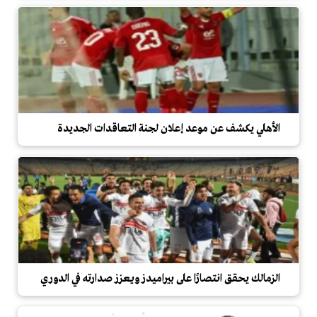
الأهلي يكشف عن موعد إعلان لجنة التعاقدات الجديدة
الزمالك يحقق انتصارًا على بيراميدز ويعزز صدارته في الدوري